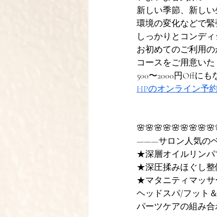
新しい季節、新しい
環境の変化などで緊
しっかりとコンディ
お初めてのご利用の
コースをご用意いた
500〜2000円Of
HPのオンライン予
🌸🌸🌸🌸🌸🌸🌸🌸🌸
———サロン人気の
★深層オイルリンパ
★深圧揉みほぐし整
★マタニティマッサ
ヘッドスパ/フット
パーツケアの組み合