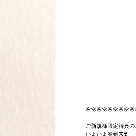
🌸🌸🌸🌸🌸🌸🌸🌸🌸
ご新規様限定特典の
いよいよ春到来❣️