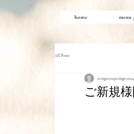
home
menu 
All Posts
eringo1029eringo
20
ご新規様