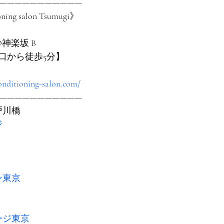
———————————
oning salon Tsumugi》
O神楽坂 B
口から徒歩5分】
onditioning-salon.com/
———————————
戸川橋
ジ
ン東京
ージ東京