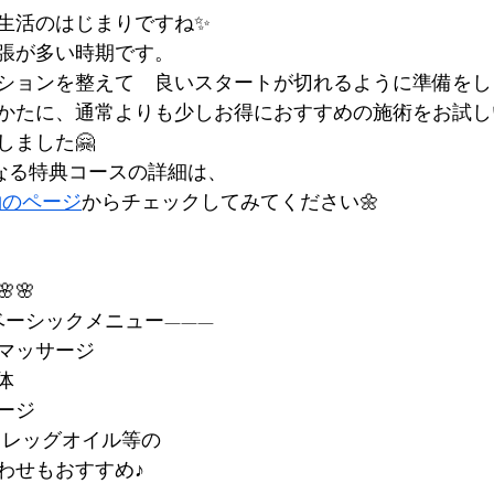
生活のはじまりですね✨
張が多い時期です。
ションを整えて　良いスタートが切れるように準備をし
かたに、通常よりも少しお得におすすめの施術をお試し
しました🤗
fにもなる特典コースの詳細は、
約のページ
からチェックしてみてください🌼
🌸🌸
ベーシックメニュー———
マッサージ
体
ージ
＆レッグオイル等の
わせもおすすめ♪