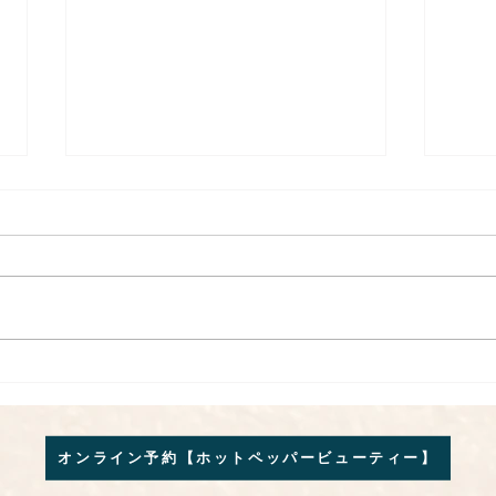
梅雨の浮腫みに。深層リンパ
マタ
オイル
楽坂
ージサ
オンライン予約【ホットペッパービューティー】