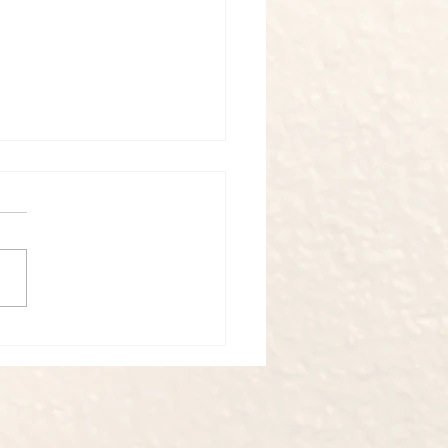
ニティボディケア 2 /神
リラクゼーションマッサ
ロンTsumugi