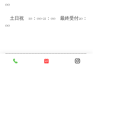
00
　土日祝　10：00-21：00　最終受付20：
00
――――――――――――――――――――――――――――
――――――――――――――
#神楽坂
#飯田橋#江戸川橋#江戸川橋マ
ッサージ#神楽坂マッサージ#飯田橋マ
ッサージ
#マッサージ
#プライベートサロン#リラ
クゼーションサロン#ボディケア#肩凝
り#腰痛#頭痛