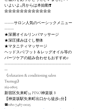
いよいよ4月からは本始動❣️
🌼🌼🌼🌼🌼🌼🌼🌼🌼🌼🌼🌼
———サロン人気のベーシックメニュー
———
★深層オイルリンパマッサージ
★深圧揉みほぐし整体
★マタニティマッサージ
ヘッドスパ/フット＆レッグオイル等の
パーツケアの組み合わせもおすすめ♪
—————————————————————
—
《relaxation & conditioning salon 
Tsumugi》
162-0805
新宿区矢来町34 PINO神楽坂 B
【神楽坂駅矢来町出口から徒歩5分】
☎︎080-7487-0025