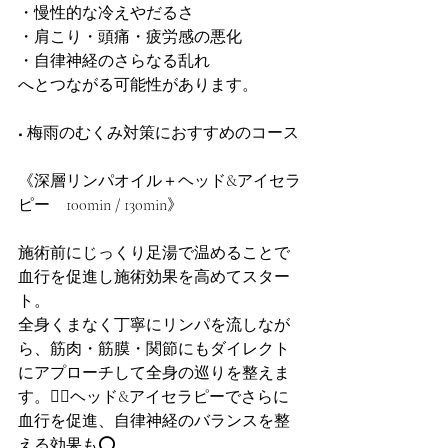
・慢性的な冷えやだるさ
・肩こり・頭痛・疲労感の悪化
・自律神経のさらなる乱れ
へとつながる可能性があります。
■ 梅雨のむくみ対策におすすめのコース
《深層リンパオイル＋ヘッド&アイセラ
ピー　100min / 130min》
施術前にじっくり足湯で温めることで
血行を促進し施術効果を高めてスター
ト。
全身くまなく丁寧にリンパを流しなが
ら、筋肉・筋膜・関節にもダイレクト
にアプローチして全身の巡りを整えま
す。💆‍♀️ヘッド&アイセラピーでさらに
血行を促進、自律神経のバランスを整
える効果も⭕️