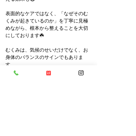
表面的なケアではなく、「なぜそのむ
くみが起きているのか」を丁寧に見極
めながら、根本から整えることを大切
にしております☘️
むくみは、気候のせいだけでなく、お
身体のバランスのサインでもありま
す。
「だるいけど、まあそのうち良くなる
だろう」と我慢せず、
今のお身体の声に耳を傾けてみません
か？
梅雨を快適に過ごすお手伝いをさせて
いただきます★
#梅雨のむくみ
#自律神経ケア
#リンパ