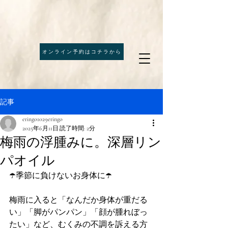
オンライン予約はコチラから
記事
eringo1029eringo
2025年6月11日
読了時間: 2分
梅雨の浮腫みに。深層リン
パオイル
☂️季節に負けないお身体に☂️
梅雨に入ると「なんだか身体が重だる
い」「脚がパンパン」「顔が腫れぼっ
たい」など、むくみの不調を訴える方