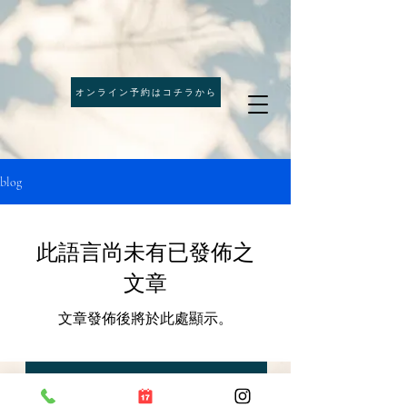
オンライン予約はコチラから
blog
此語言尚未有已發佈之
文章
文章發佈後將於此處顯示。
网上预约【辣椒美容】